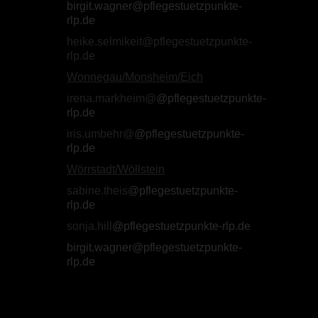
birgit.wagner@pflegestuetzpunkte-
rlp.de
heike.selmikeit@pflegestuetzpunkte-
rlp.de
Wonnegau/Monsheim/Eich
irena.markheim@
@pflegestuetzpunkte-
rlp.de
iris.umbehr@
@pflegestuetzpunkte-
rlp.de
Wörrstadt/Wöllstein
sabine.theis
@pflegestuetzpunkte-
rlp.de
sonja.hill
@pflegestuetzpunkte-rlp.de
birgit.wagner@pflegestuetzpunkte-
rlp.de