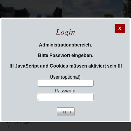
Ortsgemeinde Mörstadt
Login
X
Administrationsbereich.
Sie sind hier:
Login
Bitte Passwort eingeben.
!!! JavaScript und Cookies müssen aktiviert sein !!!
User (optional):
Password:
weiter zu:
⇑ ..